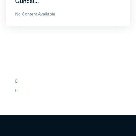
Güncel...
No Content Available
Sorunuz mu var?
Bize ulaşmak ve aklınızdakileri sormak için iletişim
kanallarını kullanabilirsiniz.
(0212) 219 61 62
info@pantexboya.com